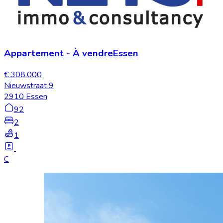
Appartement
-
À vendre
Essen
€ 308.000
Nieuwstraat 9
2910 Essen
92
2
1
C