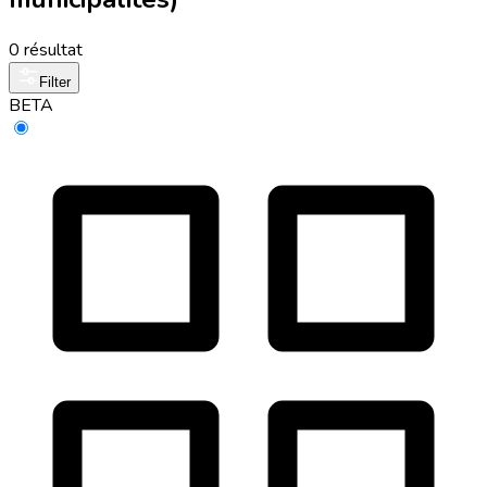
0 résultat
Filter
BETA