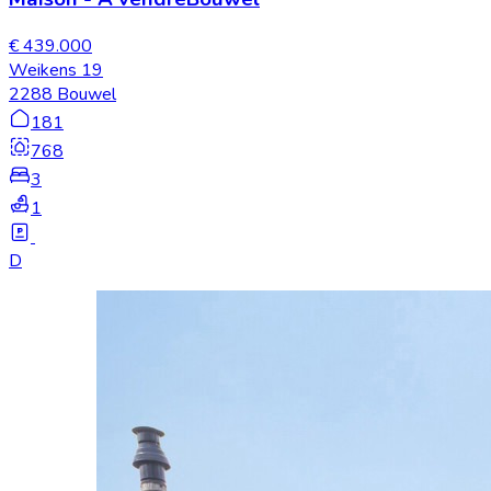
€ 439.000
Weikens 19
2288 Bouwel
181
768
3
1
D