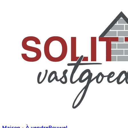
Maison
-
À vendre
Bouwel