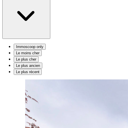
Immoscoop only
Le moins cher
Le plus cher
Le plus ancien
Le plus récent