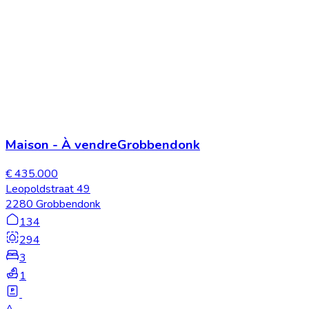
Maison
-
À vendre
Grobbendonk
€ 435.000
Leopoldstraat 49
2280 Grobbendonk
134
294
3
1