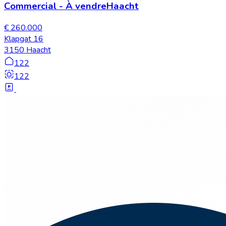
Commercial
-
À vendre
Haacht
€ 260.000
Klapgat 16
3150 Haacht
122
122