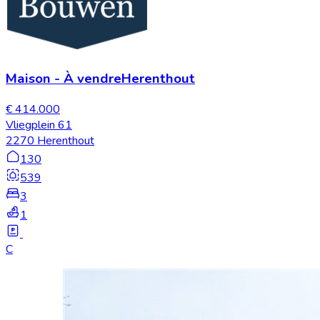
Maison
-
À vendre
Herenthout
€ 414.000
Vliegplein 61
2270 Herenthout
130
539
3
1
C