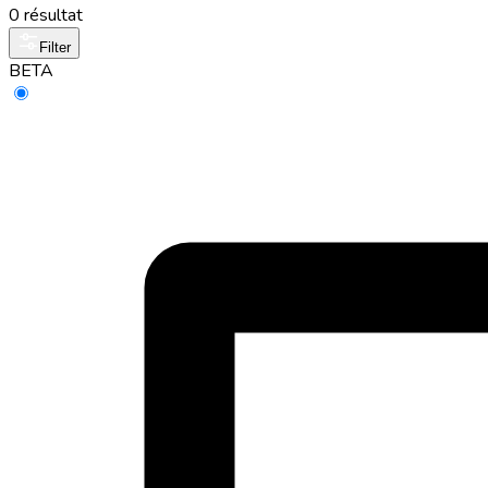
0 résultat
Filter
BETA