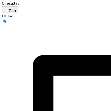
0 résultat
Filter
BETA