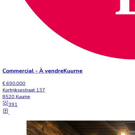
Commercial
-
À vendre
Kuurne
€ 690.000
Kortrijksestraat 137
8520 Kuurne
391