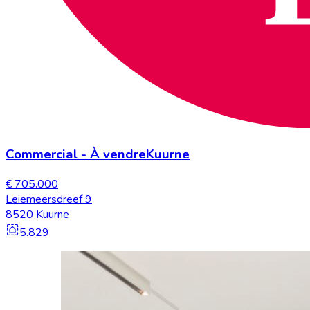
Commercial
-
À vendre
Kuurne
€ 705.000
Leiemeersdreef 9
8520 Kuurne
5.829