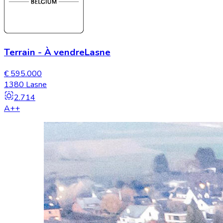
Terrain
-
À vendre
Lasne
€ 595.000
1380 Lasne
2.714
A++