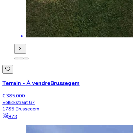
Terrain
-
À vendre
Brussegem
€ 385.000
Vollickstraat 87
1785 Brussegem
973