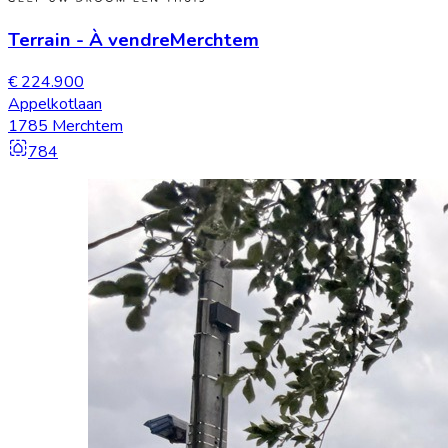
Terrain
-
À vendre
Merchtem
€ 224.900
Appelkotlaan
1785 Merchtem
784