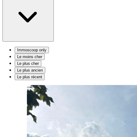
Immoscoop only
Le moins cher
Le plus cher
Le plus ancien
Le plus récent