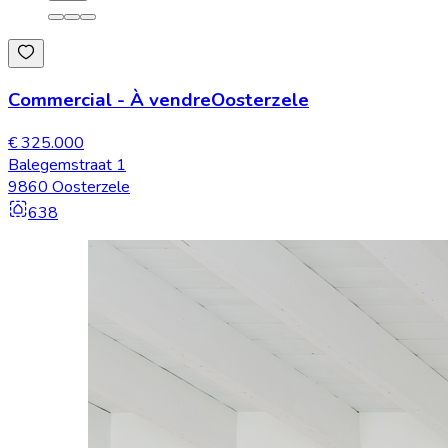
Commercial
-
À vendre
Oosterzele
€ 325.000
Balegemstraat 1
9860 Oosterzele
638