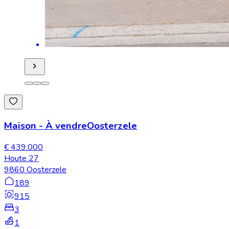
Maison
-
À vendre
Oosterzele
€ 439.000
Houte 27
9860 Oosterzele
189
915
3
1