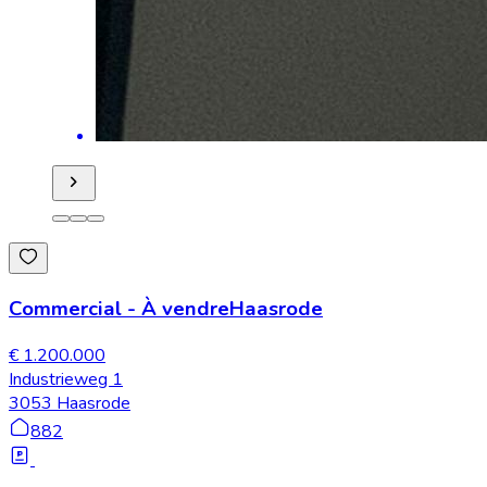
Commercial
-
À vendre
Haasrode
€ 1.200.000
Industrieweg 1
3053 Haasrode
882