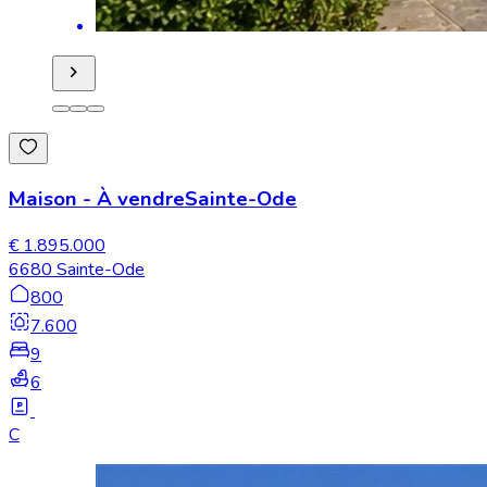
Maison
-
À vendre
Sainte-Ode
€ 1.895.000
6680 Sainte-Ode
800
7.600
9
6
C