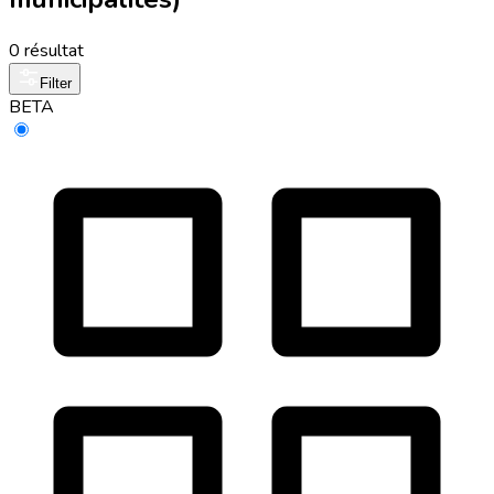
0 résultat
Filter
BETA