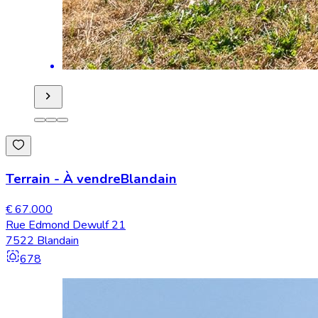
Terrain
-
À vendre
Blandain
€ 67.000
Rue Edmond Dewulf 21
7522 Blandain
678