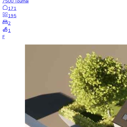
7500 Tournai
171
195
2
1
F