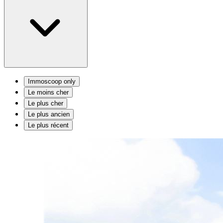
Immoscoop only
Le moins cher
Le plus cher
Le plus ancien
Le plus récent