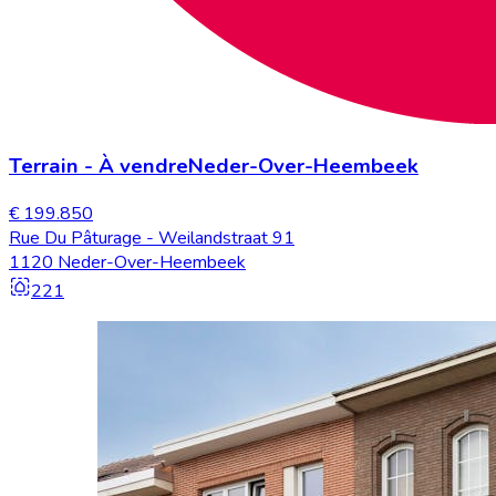
Terrain
-
À vendre
Neder-Over-Heembeek
€ 199.850
Rue Du Pâturage - Weilandstraat 91
1120 Neder-Over-Heembeek
221