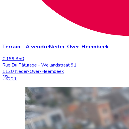
Terrain
-
À vendre
Neder-Over-Heembeek
€ 199.850
Rue Du Pâturage - Weilandstraat 91
1120 Neder-Over-Heembeek
221