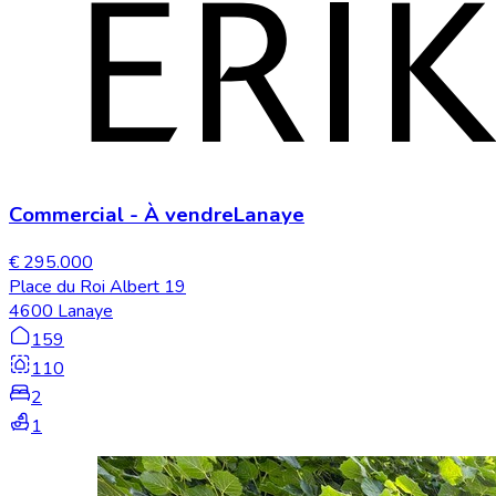
Commercial
-
À vendre
Lanaye
€ 295.000
Place du Roi Albert 19
4600 Lanaye
159
110
2
1