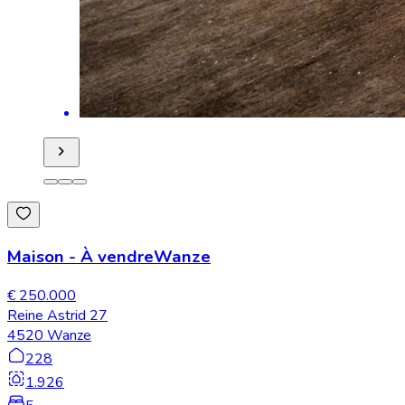
Maison
-
À vendre
Wanze
€ 250.000
Reine Astrid 27
4520 Wanze
228
1.926