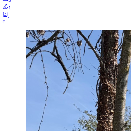
5
1
F