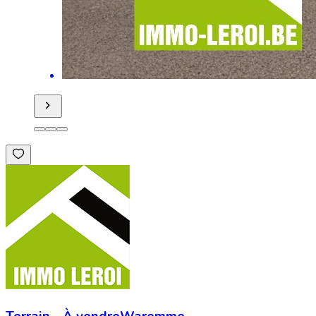
Terrain
-
À vendre
Waremme