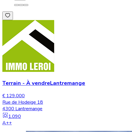
Terrain
-
À vendre
Lantremange
€ 129.000
Rue de Hodeige 18
4300 Lantremange
1.090
A++