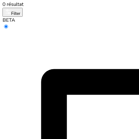
0 résultat
Filter
BETA