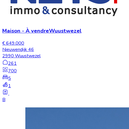
Maison
-
À vendre
Wuustwezel
€ 649.000
Nieuwendijk 46
2990 Wuustwezel
261
700
5
1
B