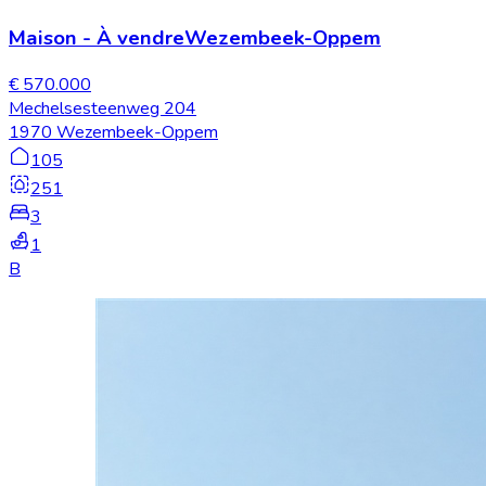
Maison
-
À vendre
Wezembeek-Oppem
€ 570.000
Mechelsesteenweg 204
1970 Wezembeek-Oppem
105
251
3
1
B