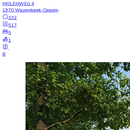
MOLENWEG 4
1970 Wezembeek-Oppem
332
517
5
1
B