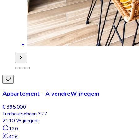
Appartement
-
À vendre
Wijnegem
€ 395.000
Turnhoutsebaan 377
2110 Wijnegem
120
426