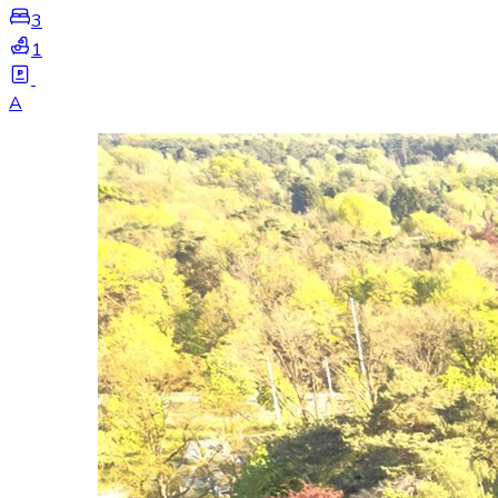
3
1
A