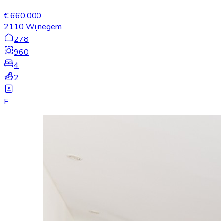
€ 660.000
2110 Wijnegem
278
960
4
2
F