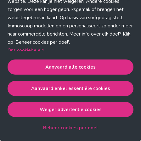
Application error: a client-side exception has occurred (see the
website. Deze kan je niet weigeren. Andere cookies
zorgen voor een hoger gebruiksgemak of brengen het
browser console for more information)
.
websitegebruik in kaart. Op basis van surfgedrag stelt
Immoscoop modellen op en personaliseert zo onder meer
haar commerciële berichten. Meer info over elk doel? Klik
op 'Beheer cookies per doel'.
Ons cookiebeleid
Aanvaard alle cookies
Aanvaard alle cookies
gaat akkoord met de strict
noodzakelijke, analytische, functionele en advertentie
Aanvaard enkel essentiële cookies
cookies.
Aanvaard enkel essentiële cookies
gaat akkoord met
de strict noodzakelijke cookies.
Weiger advertentie cookies
Weiger advertentie cookies
gaat akkoord met de strict
noodzakelijke, analytische en functionele cookies.
Beheer cookies per doel