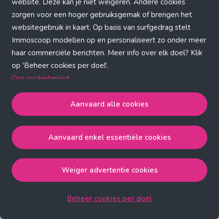
Application error: a client-side exception has occurred (see the
website. Deze kan je niet weigeren. Andere cookies
zorgen voor een hoger gebruiksgemak of brengen het
browser console for more information)
.
websitegebruik in kaart. Op basis van surfgedrag stelt
Immoscoop modellen op en personaliseert zo onder meer
haar commerciële berichten. Meer info over elk doel? Klik
op 'Beheer cookies per doel'.
Ons cookiebeleid
Aanvaard alle cookies
Aanvaard alle cookies
gaat akkoord met de strict
noodzakelijke, analytische, functionele en advertentie
Aanvaard enkel essentiële cookies
cookies.
Aanvaard enkel essentiële cookies
gaat akkoord met
de strict noodzakelijke cookies.
Weiger advertentie cookies
Weiger advertentie cookies
gaat akkoord met de strict
noodzakelijke, analytische en functionele cookies.
Beheer cookies per doel