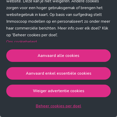
Application error: a client-side exception has occurred (see the
website. Deze kan je niet weigeren. Andere cookies
zorgen voor een hoger gebruiksgemak of brengen het
browser console for more information)
.
websitegebruik in kaart. Op basis van surfgedrag stelt
Immoscoop modellen op en personaliseert zo onder meer
haar commerciële berichten. Meer info over elk doel? Klik
op 'Beheer cookies per doel'.
Ons cookiebeleid
Aanvaard alle cookies
Aanvaard alle cookies
gaat akkoord met de strict
noodzakelijke, analytische, functionele en advertentie
Aanvaard enkel essentiële cookies
cookies.
Aanvaard enkel essentiële cookies
gaat akkoord met
de strict noodzakelijke cookies.
Weiger advertentie cookies
Weiger advertentie cookies
gaat akkoord met de strict
noodzakelijke, analytische en functionele cookies.
Beheer cookies per doel