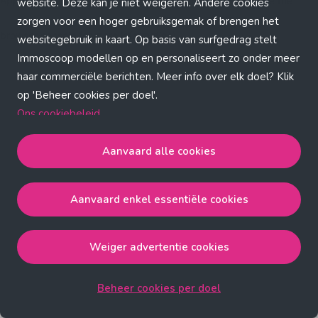
Application error: a client-side exception has occurred (see the
website. Deze kan je niet weigeren. Andere cookies
zorgen voor een hoger gebruiksgemak of brengen het
browser console for more information)
.
websitegebruik in kaart. Op basis van surfgedrag stelt
Immoscoop modellen op en personaliseert zo onder meer
haar commerciële berichten. Meer info over elk doel? Klik
op 'Beheer cookies per doel'.
Ons cookiebeleid
Aanvaard alle cookies
Aanvaard alle cookies
gaat akkoord met de strict
noodzakelijke, analytische, functionele en advertentie
Aanvaard enkel essentiële cookies
cookies.
Aanvaard enkel essentiële cookies
gaat akkoord met
de strict noodzakelijke cookies.
Weiger advertentie cookies
Weiger advertentie cookies
gaat akkoord met de strict
noodzakelijke, analytische en functionele cookies.
Beheer cookies per doel