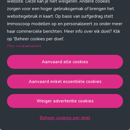
Application error: a client-side exception has occurred (see the
website. Deze kan je niet weigeren. Andere cookies
zorgen voor een hoger gebruiksgemak of brengen het
browser console for more information)
.
websitegebruik in kaart. Op basis van surfgedrag stelt
Immoscoop modellen op en personaliseert zo onder meer
haar commerciële berichten. Meer info over elk doel? Klik
op 'Beheer cookies per doel'.
Ons cookiebeleid
Aanvaard alle cookies
Aanvaard alle cookies
gaat akkoord met de strict
noodzakelijke, analytische, functionele en advertentie
Aanvaard enkel essentiële cookies
cookies.
Aanvaard enkel essentiële cookies
gaat akkoord met
de strict noodzakelijke cookies.
Weiger advertentie cookies
Weiger advertentie cookies
gaat akkoord met de strict
noodzakelijke, analytische en functionele cookies.
Beheer cookies per doel