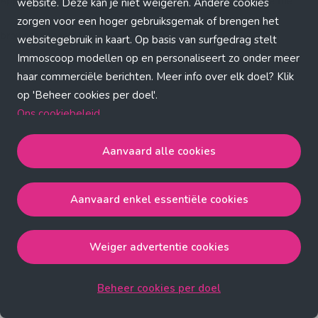
Application error: a client-side exception has occurred (see the
website. Deze kan je niet weigeren. Andere cookies
zorgen voor een hoger gebruiksgemak of brengen het
browser console for more information)
.
websitegebruik in kaart. Op basis van surfgedrag stelt
Immoscoop modellen op en personaliseert zo onder meer
haar commerciële berichten. Meer info over elk doel? Klik
op 'Beheer cookies per doel'.
Ons cookiebeleid
Aanvaard alle cookies
Aanvaard alle cookies
gaat akkoord met de strict
noodzakelijke, analytische, functionele en advertentie
Aanvaard enkel essentiële cookies
cookies.
Aanvaard enkel essentiële cookies
gaat akkoord met
de strict noodzakelijke cookies.
Weiger advertentie cookies
Weiger advertentie cookies
gaat akkoord met de strict
noodzakelijke, analytische en functionele cookies.
Beheer cookies per doel