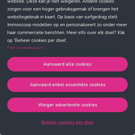
Application error: a client-side exception has occurred (see the
website. Deze kan je niet weigeren. Andere cookies
zorgen voor een hoger gebruiksgemak of brengen het
browser console for more information)
.
websitegebruik in kaart. Op basis van surfgedrag stelt
Immoscoop modellen op en personaliseert zo onder meer
haar commerciële berichten. Meer info over elk doel? Klik
op 'Beheer cookies per doel'.
Ons cookiebeleid
Aanvaard alle cookies
Aanvaard alle cookies
gaat akkoord met de strict
noodzakelijke, analytische, functionele en advertentie
Aanvaard enkel essentiële cookies
cookies.
Aanvaard enkel essentiële cookies
gaat akkoord met
de strict noodzakelijke cookies.
Weiger advertentie cookies
Weiger advertentie cookies
gaat akkoord met de strict
noodzakelijke, analytische en functionele cookies.
Beheer cookies per doel