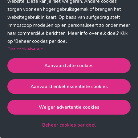
Application error: a client-side exception has occurred (see the
website. Deze kan je niet weigeren. Andere cookies
zorgen voor een hoger gebruiksgemak of brengen het
browser console for more information)
.
websitegebruik in kaart. Op basis van surfgedrag stelt
Immoscoop modellen op en personaliseert zo onder meer
haar commerciële berichten. Meer info over elk doel? Klik
op 'Beheer cookies per doel'.
Ons cookiebeleid
Aanvaard alle cookies
Aanvaard alle cookies
gaat akkoord met de strict
noodzakelijke, analytische, functionele en advertentie
Aanvaard enkel essentiële cookies
cookies.
Aanvaard enkel essentiële cookies
gaat akkoord met
de strict noodzakelijke cookies.
Weiger advertentie cookies
Weiger advertentie cookies
gaat akkoord met de strict
noodzakelijke, analytische en functionele cookies.
Beheer cookies per doel