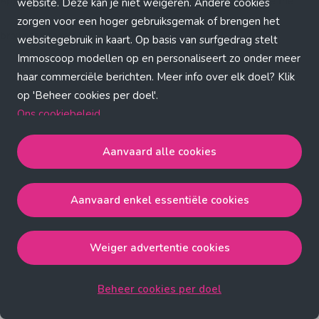
Application error: a client-side exception has occurred (see the
website. Deze kan je niet weigeren. Andere cookies
zorgen voor een hoger gebruiksgemak of brengen het
browser console for more information)
.
websitegebruik in kaart. Op basis van surfgedrag stelt
Immoscoop modellen op en personaliseert zo onder meer
haar commerciële berichten. Meer info over elk doel? Klik
op 'Beheer cookies per doel'.
Ons cookiebeleid
Aanvaard alle cookies
Aanvaard alle cookies
gaat akkoord met de strict
noodzakelijke, analytische, functionele en advertentie
Aanvaard enkel essentiële cookies
cookies.
Aanvaard enkel essentiële cookies
gaat akkoord met
de strict noodzakelijke cookies.
Weiger advertentie cookies
Weiger advertentie cookies
gaat akkoord met de strict
noodzakelijke, analytische en functionele cookies.
Beheer cookies per doel