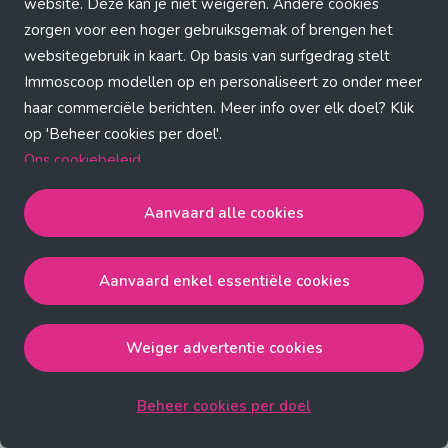
Application error: a client-side exception has occurred (see the
website. Deze kan je niet weigeren. Andere cookies
zorgen voor een hoger gebruiksgemak of brengen het
browser console for more information)
.
websitegebruik in kaart. Op basis van surfgedrag stelt
Immoscoop modellen op en personaliseert zo onder meer
haar commerciële berichten. Meer info over elk doel? Klik
op 'Beheer cookies per doel'.
Ons cookiebeleid
Aanvaard alle cookies
Aanvaard alle cookies
gaat akkoord met de strict
noodzakelijke, analytische, functionele en advertentie
Aanvaard enkel essentiële cookies
cookies.
Aanvaard enkel essentiële cookies
gaat akkoord met
de strict noodzakelijke cookies.
Weiger advertentie cookies
Weiger advertentie cookies
gaat akkoord met de strict
noodzakelijke, analytische en functionele cookies.
Beheer cookies per doel