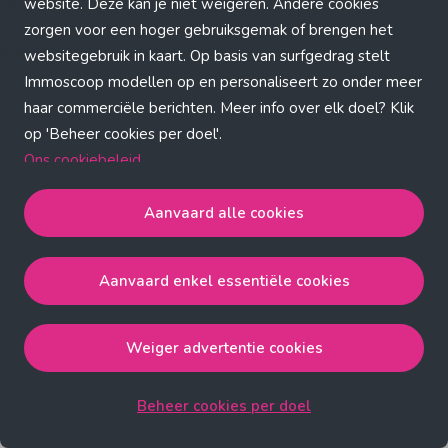
Application error: a client-side exception has occurred (see the
website. Deze kan je niet weigeren. Andere cookies
zorgen voor een hoger gebruiksgemak of brengen het
browser console for more information)
.
websitegebruik in kaart. Op basis van surfgedrag stelt
Immoscoop modellen op en personaliseert zo onder meer
haar commerciële berichten. Meer info over elk doel? Klik
op 'Beheer cookies per doel'.
Ons cookiebeleid
Aanvaard alle cookies
Aanvaard alle cookies
gaat akkoord met de strict
noodzakelijke, analytische, functionele en advertentie
Aanvaard enkel essentiële cookies
cookies.
Aanvaard enkel essentiële cookies
gaat akkoord met
de strict noodzakelijke cookies.
Weiger advertentie cookies
Weiger advertentie cookies
gaat akkoord met de strict
noodzakelijke, analytische en functionele cookies.
Beheer cookies per doel