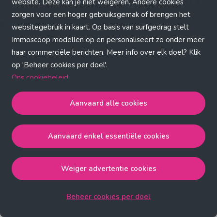
Application error: a client-side exception has occurred (see the
website. Deze kan je niet weigeren. Andere cookies
zorgen voor een hoger gebruiksgemak of brengen het
browser console for more information)
.
websitegebruik in kaart. Op basis van surfgedrag stelt
Immoscoop modellen op en personaliseert zo onder meer
haar commerciële berichten. Meer info over elk doel? Klik
op 'Beheer cookies per doel'.
Ons cookiebeleid
Aanvaard alle cookies
Aanvaard alle cookies
gaat akkoord met de strict
noodzakelijke, analytische, functionele en advertentie
Aanvaard enkel essentiële cookies
cookies.
Aanvaard enkel essentiële cookies
gaat akkoord met
de strict noodzakelijke cookies.
Weiger advertentie cookies
Weiger advertentie cookies
gaat akkoord met de strict
noodzakelijke, analytische en functionele cookies.
Beheer cookies per doel