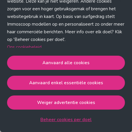
Application error: a client-side exception has occurred (see the
website. Deze kan je niet weigeren. Andere cookies
zorgen voor een hoger gebruiksgemak of brengen het
browser console for more information)
.
websitegebruik in kaart. Op basis van surfgedrag stelt
Immoscoop modellen op en personaliseert zo onder meer
haar commerciële berichten. Meer info over elk doel? Klik
op 'Beheer cookies per doel'.
Ons cookiebeleid
Aanvaard alle cookies
Aanvaard alle cookies
gaat akkoord met de strict
noodzakelijke, analytische, functionele en advertentie
Aanvaard enkel essentiële cookies
cookies.
Aanvaard enkel essentiële cookies
gaat akkoord met
de strict noodzakelijke cookies.
Weiger advertentie cookies
Weiger advertentie cookies
gaat akkoord met de strict
noodzakelijke, analytische en functionele cookies.
Beheer cookies per doel