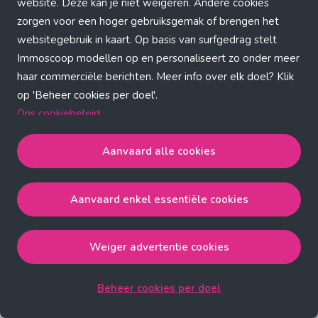
Application error: a client-side exception has occurred (see the
website. Deze kan je niet weigeren. Andere cookies
zorgen voor een hoger gebruiksgemak of brengen het
browser console for more information)
.
websitegebruik in kaart. Op basis van surfgedrag stelt
Immoscoop modellen op en personaliseert zo onder meer
haar commerciële berichten. Meer info over elk doel? Klik
op 'Beheer cookies per doel'.
Ons cookiebeleid
Aanvaard alle cookies
Aanvaard alle cookies
gaat akkoord met de strict
noodzakelijke, analytische, functionele en advertentie
Aanvaard enkel essentiële cookies
cookies.
Aanvaard enkel essentiële cookies
gaat akkoord met
de strict noodzakelijke cookies.
Weiger advertentie cookies
Weiger advertentie cookies
gaat akkoord met de strict
noodzakelijke, analytische en functionele cookies.
Beheer cookies per doel