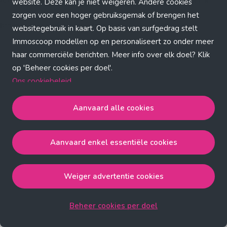
Application error: a client-side exception has occurred (see the
website. Deze kan je niet weigeren. Andere cookies
zorgen voor een hoger gebruiksgemak of brengen het
browser console for more information)
.
websitegebruik in kaart. Op basis van surfgedrag stelt
Immoscoop modellen op en personaliseert zo onder meer
haar commerciële berichten. Meer info over elk doel? Klik
op 'Beheer cookies per doel'.
Ons cookiebeleid
Aanvaard alle cookies
Aanvaard alle cookies
gaat akkoord met de strict
noodzakelijke, analytische, functionele en advertentie
Aanvaard enkel essentiële cookies
cookies.
Aanvaard enkel essentiële cookies
gaat akkoord met
de strict noodzakelijke cookies.
Weiger advertentie cookies
Weiger advertentie cookies
gaat akkoord met de strict
noodzakelijke, analytische en functionele cookies.
Beheer cookies per doel