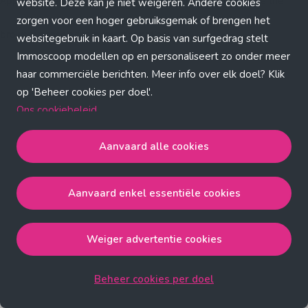
Application error: a client-side exception has occurred (see the
website. Deze kan je niet weigeren. Andere cookies
zorgen voor een hoger gebruiksgemak of brengen het
browser console for more information)
.
websitegebruik in kaart. Op basis van surfgedrag stelt
Immoscoop modellen op en personaliseert zo onder meer
haar commerciële berichten. Meer info over elk doel? Klik
op 'Beheer cookies per doel'.
Ons cookiebeleid
Aanvaard alle cookies
Aanvaard alle cookies
gaat akkoord met de strict
noodzakelijke, analytische, functionele en advertentie
Aanvaard enkel essentiële cookies
cookies.
Aanvaard enkel essentiële cookies
gaat akkoord met
de strict noodzakelijke cookies.
Weiger advertentie cookies
Weiger advertentie cookies
gaat akkoord met de strict
noodzakelijke, analytische en functionele cookies.
Beheer cookies per doel