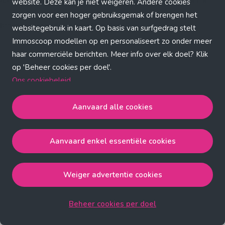
Application error: a client-side exception has occurred (see the
website. Deze kan je niet weigeren. Andere cookies
zorgen voor een hoger gebruiksgemak of brengen het
browser console for more information)
.
websitegebruik in kaart. Op basis van surfgedrag stelt
Immoscoop modellen op en personaliseert zo onder meer
haar commerciële berichten. Meer info over elk doel? Klik
op 'Beheer cookies per doel'.
Ons cookiebeleid
Aanvaard alle cookies
Aanvaard alle cookies
gaat akkoord met de strict
noodzakelijke, analytische, functionele en advertentie
Aanvaard enkel essentiële cookies
cookies.
Aanvaard enkel essentiële cookies
gaat akkoord met
de strict noodzakelijke cookies.
Weiger advertentie cookies
Weiger advertentie cookies
gaat akkoord met de strict
noodzakelijke, analytische en functionele cookies.
Beheer cookies per doel