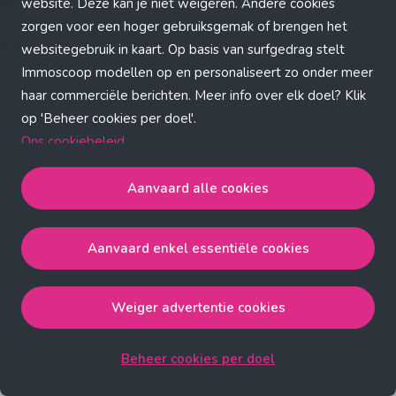
Application error: a client-side exception has occurred (see the
website. Deze kan je niet weigeren. Andere cookies
zorgen voor een hoger gebruiksgemak of brengen het
browser console for more information)
.
websitegebruik in kaart. Op basis van surfgedrag stelt
Immoscoop modellen op en personaliseert zo onder meer
haar commerciële berichten. Meer info over elk doel? Klik
op 'Beheer cookies per doel'.
Ons cookiebeleid
Aanvaard alle cookies
Aanvaard alle cookies
gaat akkoord met de strict
noodzakelijke, analytische, functionele en advertentie
Aanvaard enkel essentiële cookies
cookies.
Aanvaard enkel essentiële cookies
gaat akkoord met
de strict noodzakelijke cookies.
Weiger advertentie cookies
Weiger advertentie cookies
gaat akkoord met de strict
noodzakelijke, analytische en functionele cookies.
Beheer cookies per doel