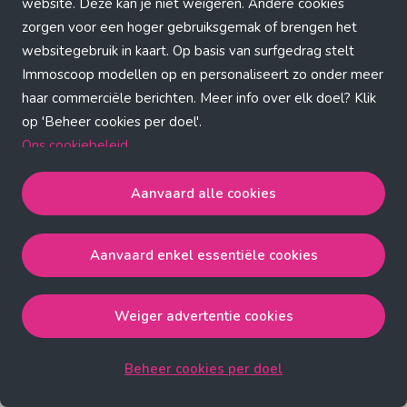
Application error: a client-side exception has occurred (see the
website. Deze kan je niet weigeren. Andere cookies
zorgen voor een hoger gebruiksgemak of brengen het
browser console for more information)
.
websitegebruik in kaart. Op basis van surfgedrag stelt
Immoscoop modellen op en personaliseert zo onder meer
haar commerciële berichten. Meer info over elk doel? Klik
op 'Beheer cookies per doel'.
Ons cookiebeleid
Aanvaard alle cookies
Aanvaard alle cookies
gaat akkoord met de strict
noodzakelijke, analytische, functionele en advertentie
Aanvaard enkel essentiële cookies
cookies.
Aanvaard enkel essentiële cookies
gaat akkoord met
de strict noodzakelijke cookies.
Weiger advertentie cookies
Weiger advertentie cookies
gaat akkoord met de strict
noodzakelijke, analytische en functionele cookies.
Beheer cookies per doel