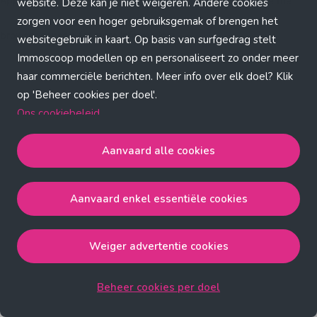
Application error: a client-side exception has occurred (see the
website. Deze kan je niet weigeren. Andere cookies
zorgen voor een hoger gebruiksgemak of brengen het
browser console for more information)
.
websitegebruik in kaart. Op basis van surfgedrag stelt
Immoscoop modellen op en personaliseert zo onder meer
haar commerciële berichten. Meer info over elk doel? Klik
op 'Beheer cookies per doel'.
Ons cookiebeleid
Aanvaard alle cookies
Aanvaard alle cookies
gaat akkoord met de strict
noodzakelijke, analytische, functionele en advertentie
Aanvaard enkel essentiële cookies
cookies.
Aanvaard enkel essentiële cookies
gaat akkoord met
de strict noodzakelijke cookies.
Weiger advertentie cookies
Weiger advertentie cookies
gaat akkoord met de strict
noodzakelijke, analytische en functionele cookies.
Beheer cookies per doel