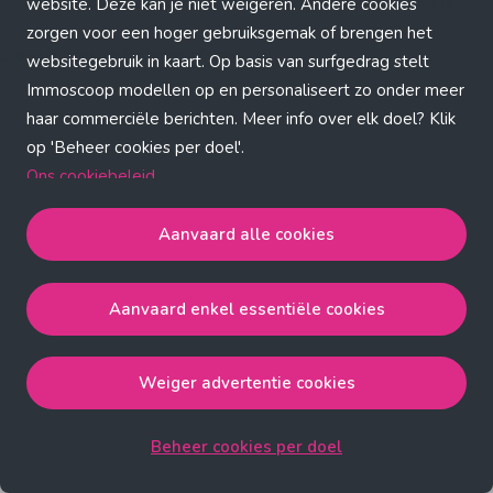
Application error: a client-side exception has occurred (see the
website. Deze kan je niet weigeren. Andere cookies
zorgen voor een hoger gebruiksgemak of brengen het
browser console for more information)
.
websitegebruik in kaart. Op basis van surfgedrag stelt
Immoscoop modellen op en personaliseert zo onder meer
haar commerciële berichten. Meer info over elk doel? Klik
op 'Beheer cookies per doel'.
Ons cookiebeleid
Aanvaard alle cookies
Aanvaard alle cookies
gaat akkoord met de strict
noodzakelijke, analytische, functionele en advertentie
Aanvaard enkel essentiële cookies
cookies.
Aanvaard enkel essentiële cookies
gaat akkoord met
de strict noodzakelijke cookies.
Weiger advertentie cookies
Weiger advertentie cookies
gaat akkoord met de strict
noodzakelijke, analytische en functionele cookies.
Beheer cookies per doel