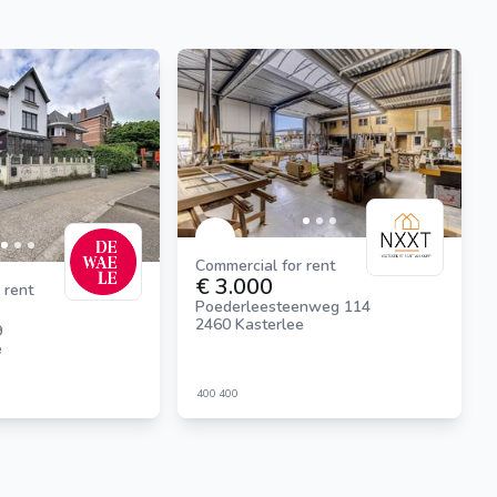
Commercial for rent
€ 3.000
 rent
Poederleesteenweg 114
2460 Kasterlee
9
e
400
400