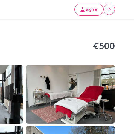
Sign in
EN
€500