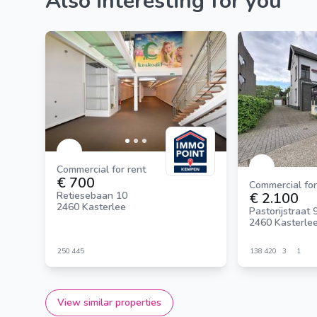
Also interesting for you
Commercial for rent
€ 700
Commercial for
€ 2.100
Retiesebaan 10
2460 Kasterlee
Pastorijstraat 
2460 Kasterle
250
445
138
420
3
1
View similar properties