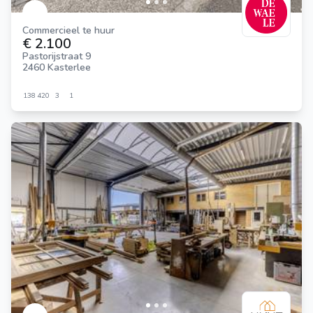
Commercieel te huur
€ 2.100
Pastorijstraat 9
2460 Kasterlee
138
420
3
1