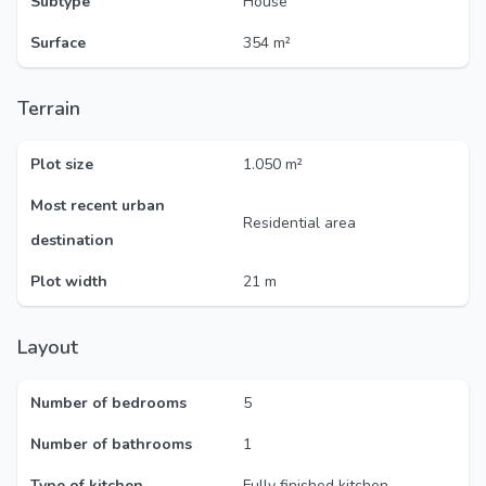
Subtype
House
Surface
354 m²
Terrain
Plot size
1.050 m²
Most recent urban
Residential area
destination
Plot width
21 m
Layout
Number of bedrooms
5
Number of bathrooms
1
Type of kitchen
Fully finished kitchen