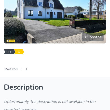
35 photos
D
EPC
354
1.050
5
1
Description
Unfortunately, the description is not available in the
selected language.