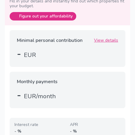
Fill in your details and instantly find out which properties fit
your budget.
Figure out your affordability
Minimal personal contribution
View details
-
EUR
Monthly payments
-
EUR/month
Interest rate
APR
-
%
-
%