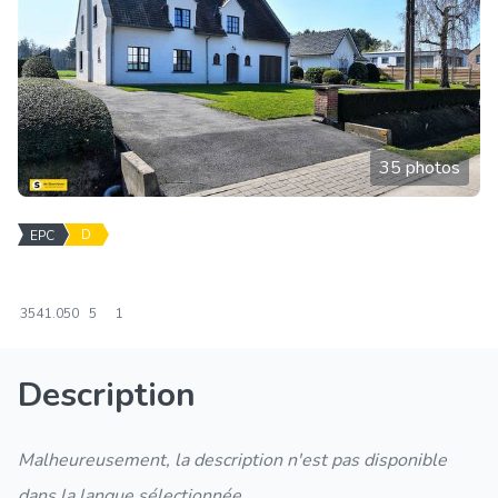
35 photos
D
EPC
354
1.050
5
1
Description
Malheureusement, la description n'est pas disponible
dans la langue sélectionnée.