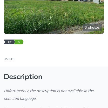
6 photos
A
EPC
358
358
Description
Unfortunately, the description is not available in the
selected language.