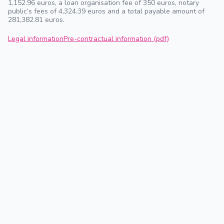
1,152.96 euros, a loan organisation fee of 350 euros, notary
public’s fees of 4,324.39 euros and a total payable amount of
281,382.81 euros.
Legal information
Pre-contractual information (pdf)