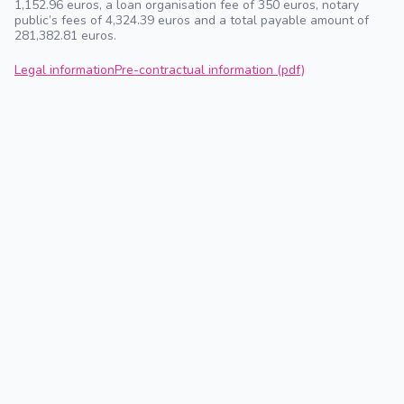
1,152.96 euros, a loan organisation fee of 350 euros, notary
public’s fees of 4,324.39 euros and a total payable amount of
281,382.81 euros.
Legal information
Pre-contractual information (pdf)